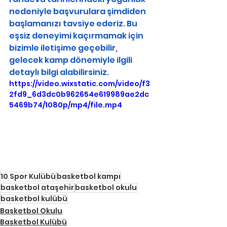
nedeniyle başvurulara şimdiden 
başlamanızı tavsiye ederiz. Bu 
eşsiz deneyimi kaçırmamak için 
bizimle iletişime geçebilir, 
gelecek kamp dönemiyle ilgili 
detaylı bilgi alabilirsiniz.
https://video.wixstatic.com/video/f3
2fd9_6d3dc0b962654e619989ae2dc
5469b74/1080p/mp4/file.mp4
10 Spor Kulübü
basketbol kampı
basketbol ataşehir
basketbol okulu
basketbol kulübü
Basketbol Okulu
Basketbol Kulübü