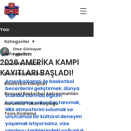
Yazı
Kategoriler
Onur Gürkoyun
Kategoriler
1 Ağu 2025
2026 AMERİKA KAMPI
Basketbol Okulu
KAYITLARI BAŞLADI!
Basketbol Kulübü
Amerika Kampı ile basketbol 
Basketbol Kampları
becerilerini geliştirmek, dünya 
Bireysel Basketbol Antrenmanları
standartlarında eğitim 
kurumlarını yakından tanımak, 
Kurumsal Takım Koçluğu
NBA atmosferini solumak ve 
Tesis Kiralama
unutulmaz bir kültürel deneyim 
yaşamak istiyorsanız, vize 
randevu tarihlerindeki yoğunluk 