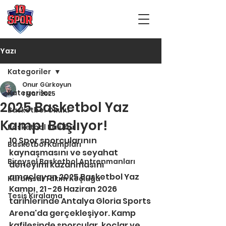
Yazı
Kategoriler
Onur Gürkoyun
Kategoriler
1 Mar 2025
2025 Basketbol Yaz
Basketbol Okulu
Kampı Başlıyor!
Basketbol Kulübü
10 Spor sporcularının 
Basketbol Kampları
kaynaşmasını ve seyahat 
Bireysel Basketbol Antrenmanları
deneyimi kazanmasını 
amaçlayan 2025 Basketbol Yaz 
Kurumsal Takım Koçluğu
Kampı, 21 -26 Haziran 2026 
Tesis Kiralama
tarihlerinde Antalya Gloria Sports 
Arena'da gerçekleşiyor. Kamp 
kafilesinde sporcular, koçlar ve 